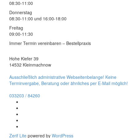
08:30-11:00
Donnerstag
08:30-11:00 und 16:00-18:00
Freitag
09:00-11:30
Immer Termin vereinbaren – Bestellpraxis
Hohe Kiefer 39
14532 Kleinmachnow
Ausschließlich administrative Webseitenbelange! Keine
Terminvergabe, Beratung oder ähnliches per E-Mail möglich!
033203 / 84260
Go
to
Go
Facebook
to
Go
Twitter
to
Go
Linkedin
to
Go
Behance
to
Zerif Lite
powered by
WordPress