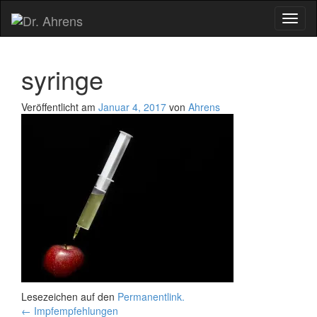
Schal
Navig
syringe
Veröffentlicht am
Januar 4, 2017
von
Ahrens
Lesezeichen auf den
Permanentlink
.
Artikel-
←
Impfempfehlungen